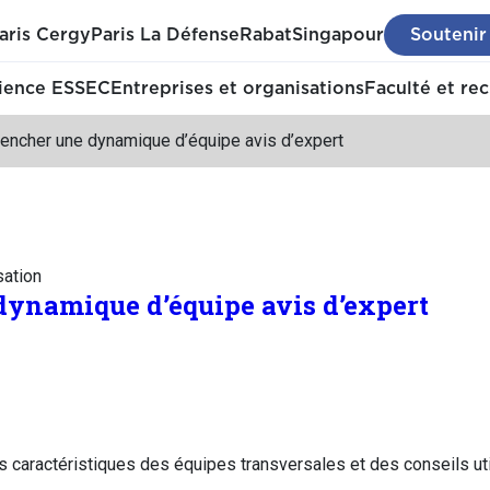
aris Cergy
Paris La Défense
Rabat
Singapour
Soutenir
ience ESSEC
Entreprises et organisations
Faculté et re
lencher une dynamique d’équipe avis d’expert
sation
ynamique d’équipe avis d’expert
es caractéristiques des équipes transversales et des conseils u