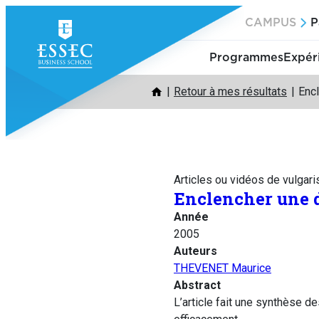
Aller
CAMPUS
P
au
contenu
Programmes
Expér
Retour à mes résultats
Enc
Articles ou vidéos de vulgari
Enclencher une d
Année
2005
Auteurs
THEVENET Maurice
Abstract
L’article fait une synthèse d