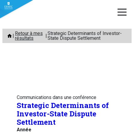
Aller
Retour à mes
Strategic Determinants of Investor-
au
résultats
State Dispute Settlement
contenu
Communications dans une conférence
Strategic Determinants of
Investor-State Dispute
Settlement
Année