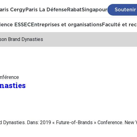
aris Cergy
Paris La Défense
Rabat
Singapour
Soutenir
ience ESSEC
Entreprises et organisations
Faculté et re
son Brand Dynasties
nférence
nasties
d Dynasties. Dans: 2019 « Future-of-Brands » Conference. New Y