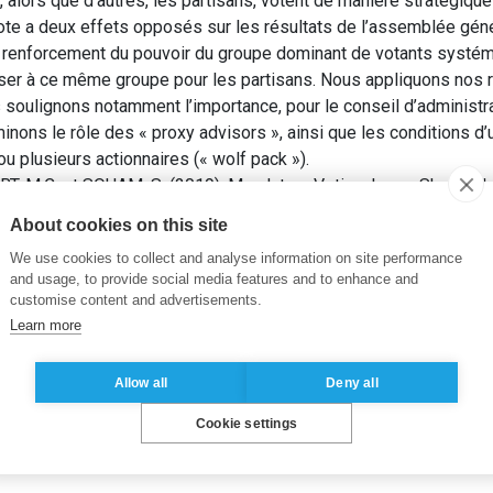
), alors que d’autres, les partisans, votent de manière stratégiq
ote a deux effets opposés sur les résultats de l’assemblée géné
: un renforcement du pouvoir du groupe dominant de votants syst
poser à ce même groupe pour les partisans. Nous appliquons nos r
 soulignons notamment l’importance, pour le conseil d’administrat
inons le rôle des « proxy advisors », ainsi que les conditions d
ou plusieurs actionnaires (« wolf pack »).
, M.C. et SOUAM, S. (2019). Mandatory Voting, Large Sharehol
About cookies on this site
We use cookies to collect and analyse information on site performance
ting
,
institutional shareholders
,
mandatory voting
,
proxy advisors
and usage, to provide social media features and to enhance and
customise content and advertisements.
Learn more
Allow all
Deny all
Cookie settings