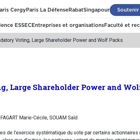
aris Cergy
Paris La Défense
Rabat
Singapour
Soutenir
ience ESSEC
Entreprises et organisations
Faculté et re
datory Voting, Large Shareholder Power and Wolf Packs
g, Large Shareholder Power and Wol
, FAGART Marie-Cécile, SOUAM Saîd
s de l’exercice systématique du vote par certains actionnaires