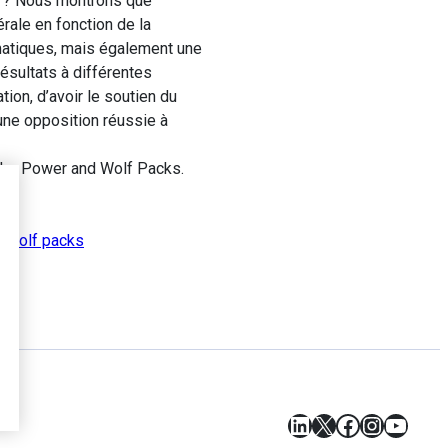
ue ? Nous montrons que
rale en fonction de la
ématiques, mais également une
ésultats à différentes
ion, d’avoir le soutien du
’une opposition réussie à
der Power and Wolf Packs.
,
wolf packs
LinkedIn
X
Facebook
Instagr
YouT