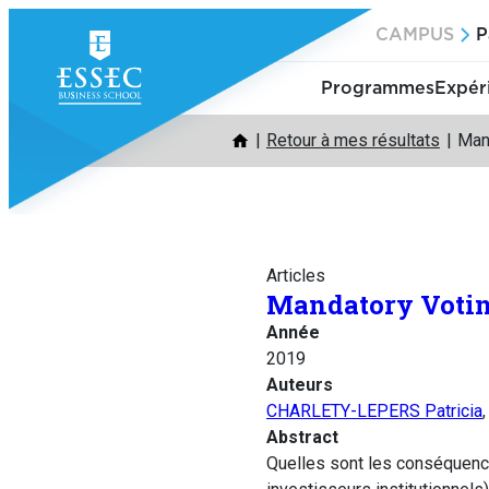
Aller
CAMPUS
P
au
contenu
Programmes
Expér
Retour à mes résultats
Man
Articles
Mandatory Votin
Année
2019
Auteurs
CHARLETY-LEPERS Patricia
Abstract
Quelles sont les conséquence