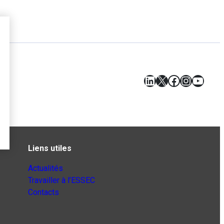
LinkedIn
X
Facebook
Instagr
YouT
Liens utiles
Actualités
Travailler à l’ESSEC
Contacts