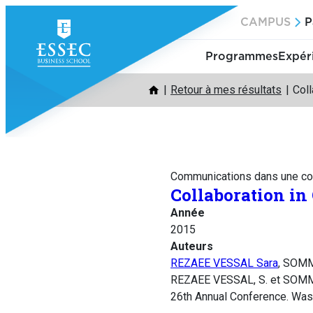
Aller
CAMPUS
P
au
contenu
Programmes
Expér
Retour à mes résultats
Coll
Communications dans une co
Collaboration in
Année
2015
Auteurs
REZAEE VESSAL Sara
, SOMM
REZAEE VESSAL, S. et SOMMER
26th Annual Conference. Was