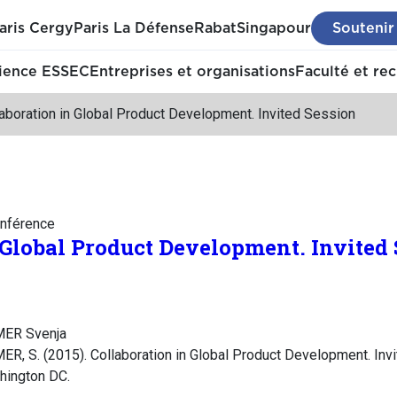
aris Cergy
Paris La Défense
Rabat
Singapour
Soutenir
ience ESSEC
Entreprises et organisations
Faculté et re
aboration in Global Product Development. Invited Session
nférence
 Global Product Development. Invited
ER Svenja
, S. (2015). Collaboration in Global Product Development. In
hington DC.