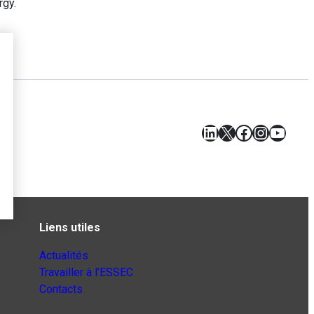
rgy.
LinkedIn
X
Facebook
Instagr
YouT
Liens utiles
Actualités
Travailler à l’ESSEC
Contacts