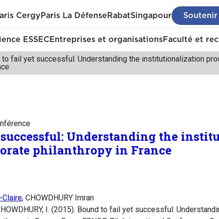
aris Cergy
Paris La Défense
Rabat
Singapour
Soutenir
ience ESSEC
Entreprises et organisations
Faculté et re
to fail yet successful: Understanding the institutionalization p
nce
nférence
 successful: Understanding the instit
porate philanthropy in France
Claire
, CHOWDHURY Imran
HOWDHURY, I. (2015). Bound to fail yet successful: Understanding