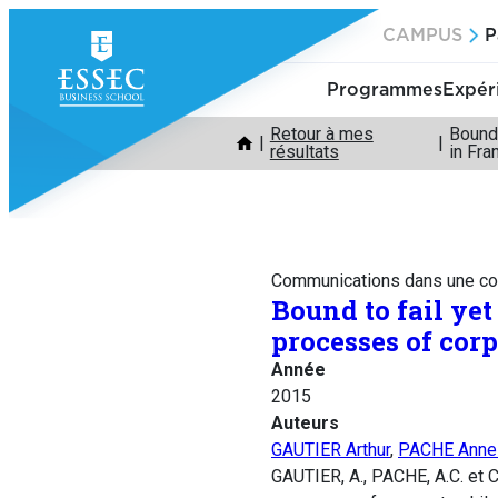
Aller
CAMPUS
P
au
contenu
Programmes
Expér
Retour à mes
Bound 
résultats
in Fra
Communications dans une co
Bound to fail yet
processes of cor
Année
2015
Auteurs
GAUTIER Arthur
,
PACHE Anne-
GAUTIER, A., PACHE, A.C. et C