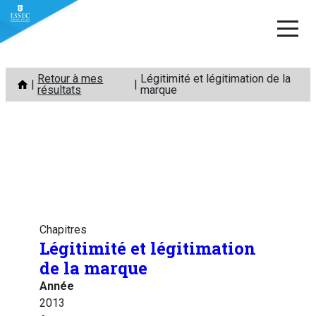
Aller
Retour à mes
Légitimité et légitimation de la
au
résultats
marque
contenu
Chapitres
Légitimité et légitimation
de la marque
Année
2013