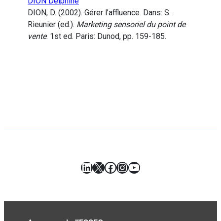
DION Delphine
DION, D. (2002). Gérer l’affluence. Dans: S.
Rieunier (ed.).
Marketing sensoriel du point de
vente
. 1st ed. Paris: Dunod, pp. 159-185.
LinkedIn
X
Facebook
Instagram
YouTube