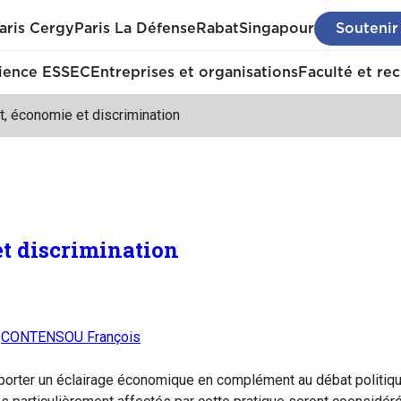
aris Cergy
Paris La Défense
Rabat
Singapour
Soutenir
ience ESSEC
Entreprises et organisations
Faculté et re
t, économie et discrimination
et discrimination
,
CONTENSOU François
apporter un éclairage économique en complément au débat politiqu