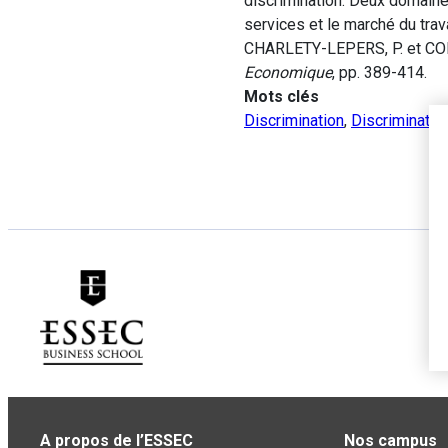
discrimination. Deux domaine
services et le marché du trava
CHARLETY-LEPERS, P. et CONT
Economique
, pp. 389-414.
Mots clés
Discrimination
,
Discriminatio
A propos de l’ESSEC
Nos campus