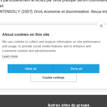
s particulièrement affectés par cette pratique seront coonsidéré
il.
ENSOU, F. (2007). Droit, économie et discrimination.
Revue Int
n à l’embauche
,
Discrimination tarifaire
,
Rationalité économique
About cookies on this site
We use cookies to collect and analyse information on site performance
and usage, to provide social media features and to enhance and
customise content and advertisements.
Learn more
Allow all
Deny all
Cookie settings
Autres sites du groupe