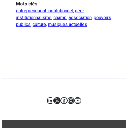
Mots clés
entrepreneuriat institutionnel
,
néo-
institutionnalisme
,
champ
,
association
,
pouvoirs
publics
,
culture
,
musiques actuelles
LinkedIn
X
Facebook
Instagram
YouTube