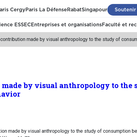
aris Cergy
Paris La Défense
Rabat
Singapour
Soutenir
ience ESSEC
Entreprises et organisations
Faculté et re
contribution made by visual anthropology to the study of consu
 made by visual anthropology to the 
avior
ution made by visual anthropology to the study of consumption be