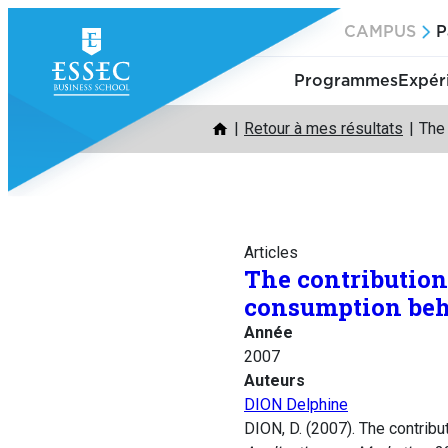
Aller
CAMPUS
P
au
contenu
Programmes
Expér
Retour à mes résultats
The 
Articles
The contribution
consumption beh
Année
2007
Auteurs
DION Delphine
DION, D. (2007). The contrib