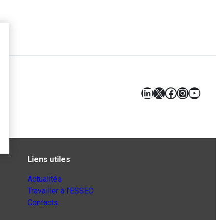
LinkedIn
X
Facebook
Instagr
YouT
Liens utiles
Actualités
Travailler à l’ESSEC
Contacts