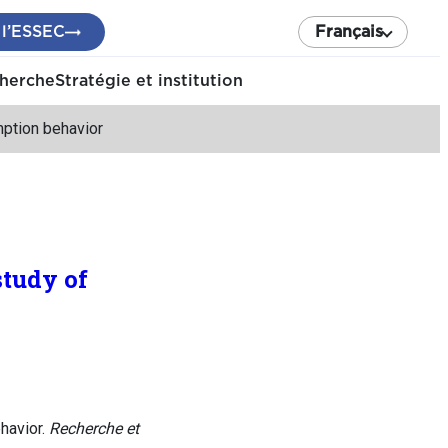
 l’ESSEC
Français
cherche
Stratégie et institution
mption behavior
study of
havior.
Recherche et