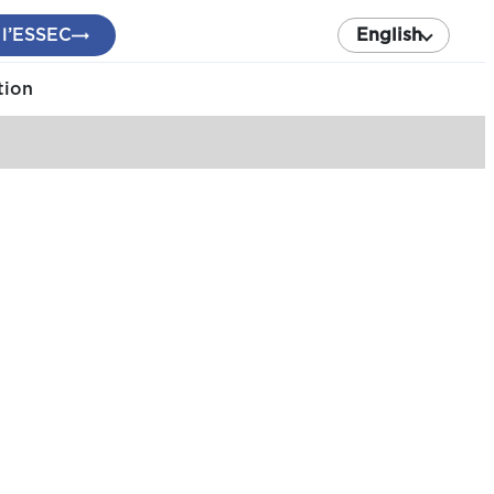
 l’ESSEC
English
tion