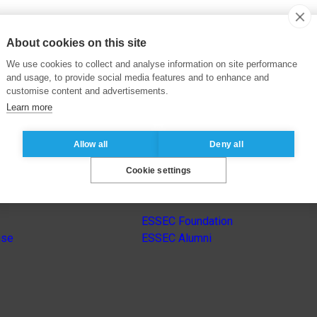
About cookies on this site
We use cookies to collect and analyse information on site performance
and usage, to provide social media features and to enhance and
customise content and advertisements.
Learn more
Allow all
Deny all
Cookie settings
s
Other group’s websites
ESSEC Foundation
nse
ESSEC Alumni