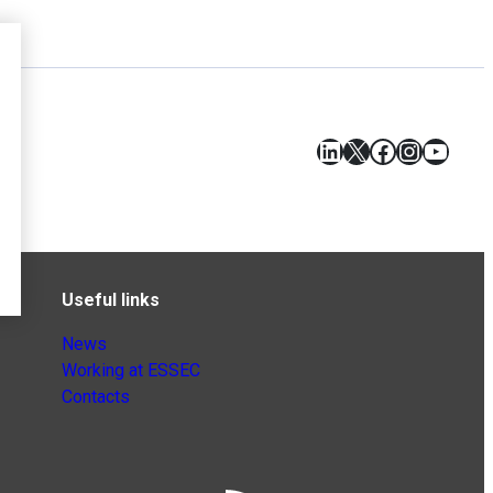
LinkedIn
X
Facebook
Instagr
YouT
Useful links
News
Working at ESSEC
Contacts