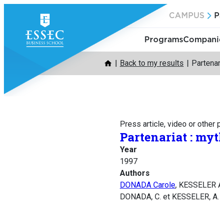
Skip
CAMPUS
P
to
content
Programs
Companie
Back to my results
Partenar
Press article, video or other
Partenariat : myt
Year
1997
Authors
DONADA Carole
, KESSELER 
DONADA, C. et KESSELER, A. (1