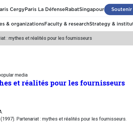
aris Cergy
Paris La Défense
Rabat
Singapour
Soutenir
s & organizations
Faculty & research
Strategy & institu
iat : mythes et réalités pour les fournisseurs
 popular media
hes et réalités pour les fournisseurs
A.
997). Partenariat : mythes et réalités pour les fournisseurs.