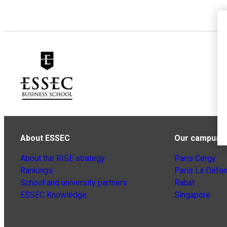
About ESSEC
Our campuse
About the RISE strategy
Paris Cergy
Rankings
Paris La Défe
School and university partners
Rabat
ESSEC Knowledge
Singapore