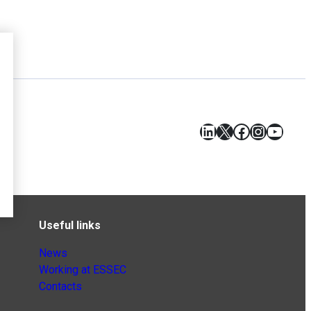
LinkedIn
X
Facebook
Instagr
YouT
Useful links
News
Working at ESSEC
Contacts