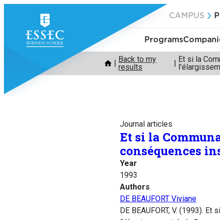
Skip
CAMPUS
P
to
content
Programs
Companie
Back to my
Et si la Co
results
l’élargisse
Journal articles
Et si la Communa
conséquences ins
Year
1993
Authors
DE BEAUFORT Viviane
DE BEAUFORT, V. (1993). Et 