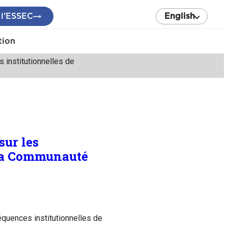
 l’ESSEC
English
tion
institutionnelles de
sur les
 la Communauté
quences institutionnelles de