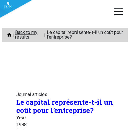
Skip
Back to my
Le capital représente-t-il un coût pour
to
results
l’entreprise?
content
Journal articles
Le capital représente-t-il un
coût pour l’entreprise?
Year
1988