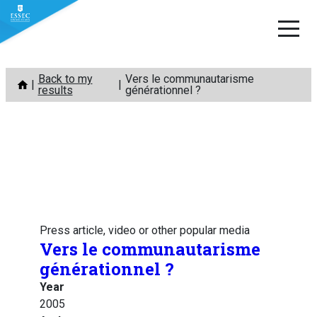
Skip
Back to my
Vers le communautarisme
to
results
générationnel ?
content
Press article, video or other popular media
Vers le communautarisme
générationnel ?
Year
2005