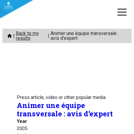
Skip
Back to my
Animer une équipe transversale :
to
results
avis d’expert
content
Press article, video or other popular media
Animer une équipe
transversale : avis d’expert
Year
2005