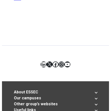
LinkedIn
X
Facebook
Instagram
YouTube
About ESSEC
Our campuses
Other group’s websites
Useful links