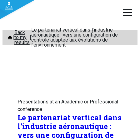
Le partenariat vertical dans l’industrie
Skip
Back
aéronautique : vers une configuration de
to my
to
contrôle adaptée aux évolutions de
results
l’environnement
content
Presentations at an Academic or Professional
conference
Le partenariat vertical dans
l’industrie aéronautique :
vers une configuration de