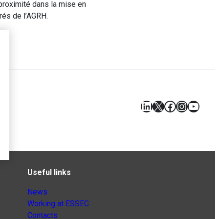
proximité dans la mise en
rés de l’AGRH.
LinkedIn
X
Facebook
Instagr
YouT
Useful links
News
Working at ESSEC
Contacts