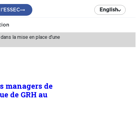
 l’ESSEC
English
tion
 dans la mise en place d’une
es managers de
que de GRH au