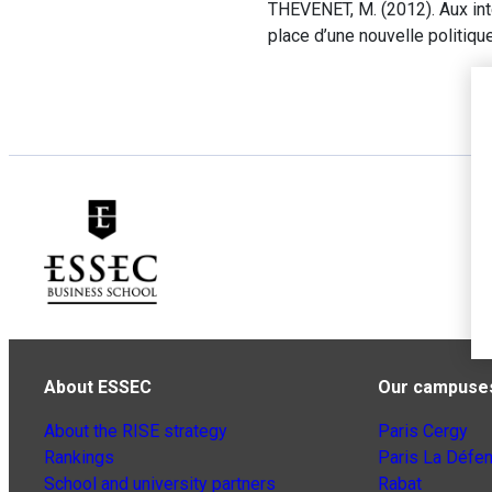
THEVENET, M. (2012). Aux int
place d’une nouvelle politiq
About ESSEC
Our campuse
About the RISE strategy
Paris Cergy
Rankings
Paris La Défe
School and university partners
Rabat