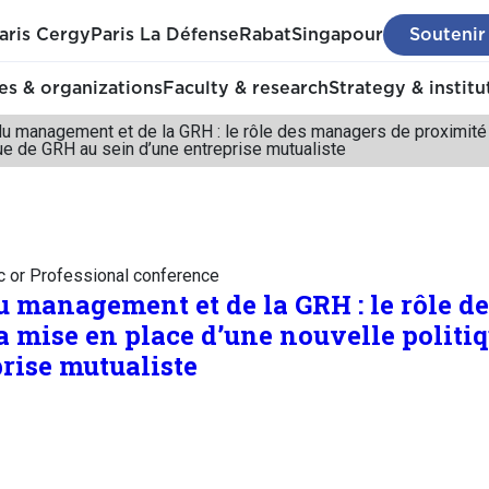
aris Cergy
Paris La Défense
Rabat
Singapour
Soutenir
s & organizations
Faculty & research
Strategy & institu
du management et de la GRH : le rôle des managers de proximité
que de GRH au sein d’une entreprise mutualiste
c or Professional conference
u management et de la GRH : le rôle d
a mise en place d’une nouvelle politi
prise mutualiste