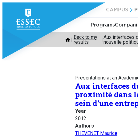
Skip
CAMPUS
P
to
content
Programs
Companie
Back to my
Aux interfaces 
results
nouvelle politi
Presentations at an Academi
Aux interfaces d
proximité dans l
sein d’une entre
Year
2012
Authors
THEVENET Maurice