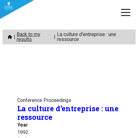
Skip
Back to my
La culture d’entreprise : une
to
results
ressource
content
Conference Proceedings
La culture d’entreprise : une
ressource
Year
1992