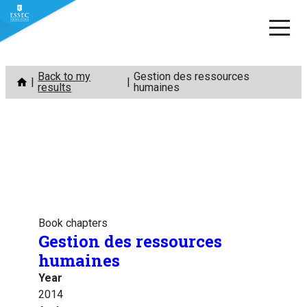
Skip
Back to my
Gestion des ressources
to
results
humaines
content
Book chapters
Gestion des ressources
humaines
Year
2014