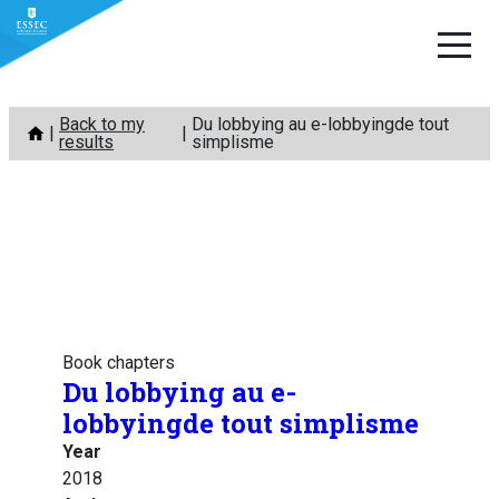
Skip
Back to my
Du lobbying au e-lobbyingde tout
to
results
simplisme
content
Book chapters
Du lobbying au e-
lobbyingde tout simplisme
Year
2018