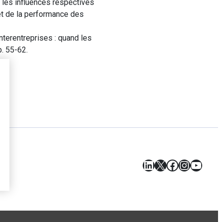
e les influences respectives
 et de la performance des
terentreprises : quand les
p. 55-62.
LinkedIn
X
Facebook
Instagr
YouT