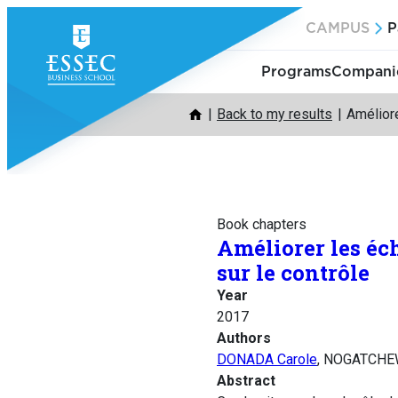
Skip
CAMPUS
P
to
content
Programs
Companie
Back to my results
Améliore
Book chapters
Améliorer les éch
sur le contrôle
Year
2017
Authors
DONADA Carole
, NOGATCHEW
Abstract