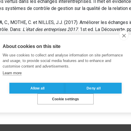
es vertus dans les échanges interentreprises. Il met en évidenc
es systèmes de contrôle de gestion sur la qualité de la relation
, MOTHE, C. et NILLES, J.J. (2017). Améliorer les échanges in
trôle. Dans:
L’état des entreprises 2017
. 1st ed. La Découverte, p
s client-fournisseur
,
Vertus individuelles
About cookies on this site
We use cookies to collect and analyse information on site performance
and usage, to provide social media features and to enhance and
customise content and advertisements.
Learn more
Allow all
Deny all
Cookie settings