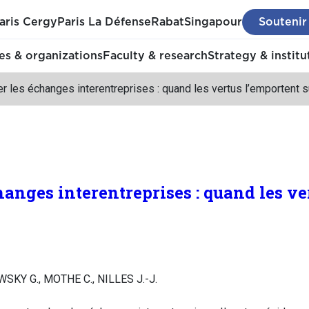
aris Cergy
Paris La Défense
Rabat
Singapour
Soutenir
s & organizations
Faculty & research
Strategy & institu
r les échanges interentreprises : quand les vertus l’emportent su
anges interentreprises : quand les ve
SKY G., MOTHE C., NILLES J.-J.