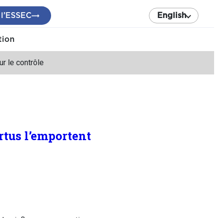
 l’ESSEC
English
tion
r le contrôle
rtus l’emportent