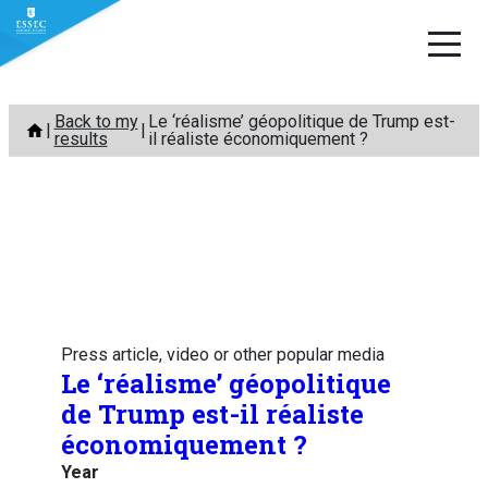
Skip
Back to my
Le ‘réalisme’ géopolitique de Trump est-
to
results
il réaliste économiquement ?
content
Press article, video or other popular media
Le ‘réalisme’ géopolitique
de Trump est-il réaliste
économiquement ?
Year