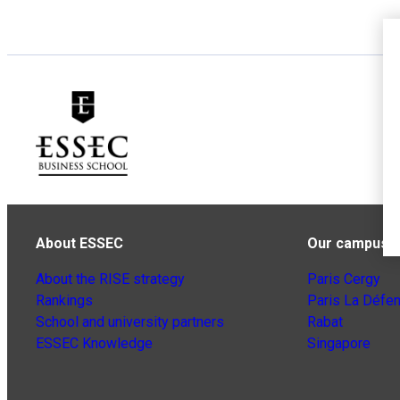
About ESSEC
Our campuse
About the RISE strategy
Paris Cergy
Rankings
Paris La Défe
School and university partners
Rabat
ESSEC Knowledge
Singapore