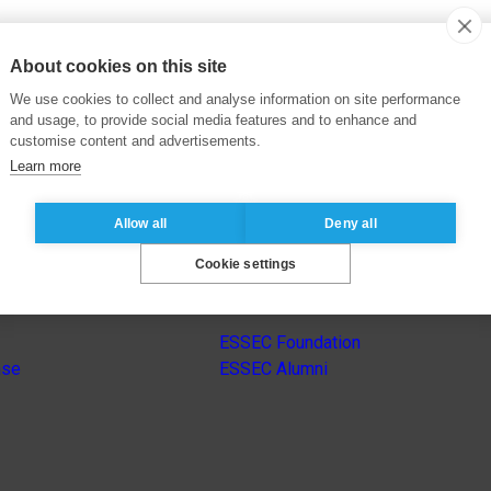
About cookies on this site
We use cookies to collect and analyse information on site performance
and usage, to provide social media features and to enhance and
customise content and advertisements.
Learn more
Allow all
Deny all
Cookie settings
s
Other group’s websites
ESSEC Foundation
nse
ESSEC Alumni