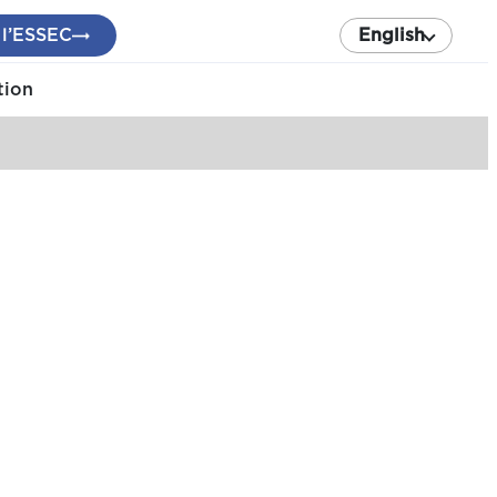
 l’ESSEC
English
tion