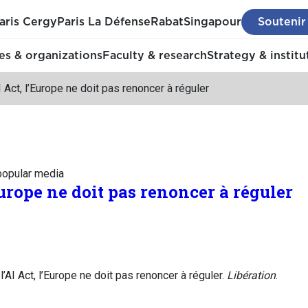
aris Cergy
Paris La Défense
Rabat
Singapour
Soutenir
s & organizations
Faculty & research
Strategy & institu
I Act, l’Europe ne doit pas renoncer à réguler
 popular media
Europe ne doit pas renoncer à réguler
AI Act, l’Europe ne doit pas renoncer à réguler.
Libération
.