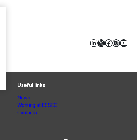
LinkedIn
X
Facebook
Instagr
YouT
Useful links
News
Working at ESSEC
Contacts