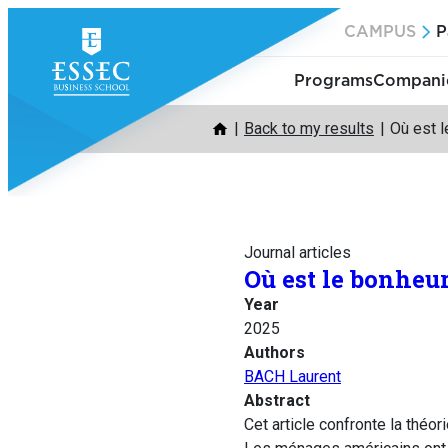
Skip
CAMPUS
P
to
content
Programs
Companie
Back to my results
Où est l
Journal articles
Où est le bonheur
Year
2025
Authors
BACH Laurent
Abstract
Cet article confronte la théo