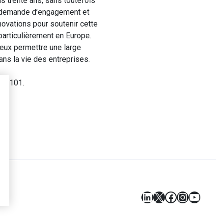
 trente ans, sans toutefois
ne demande d’engagement et
ovations pour soutenir cette
articulièrement en Europe.
ieux permettre une large
ns la vie des entreprises.
 91-101.
LinkedIn
X
Facebook
Instagr
YouT