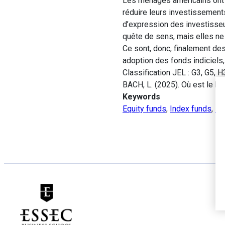
Les ménages américains ont 
réduire leurs investissement
d’expression des investisseu
quête de sens, mais elles ne
Ce sont, donc, finalement de
adoption des fonds indiciels
Classification JEL : G3, G5, H
BACH, L. (2025). Où est le b
Keywords
Equity funds
,
Index funds
,
In