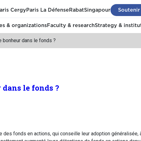
aris Cergy
Paris La Défense
Rabat
Singapour
Soutenir
s & organizations
Faculty & research
Strategy & institu
e bonheur dans le fonds ?
 dans le fonds ?
rie des fonds en actions, qui conseille leur adoption généralisée,