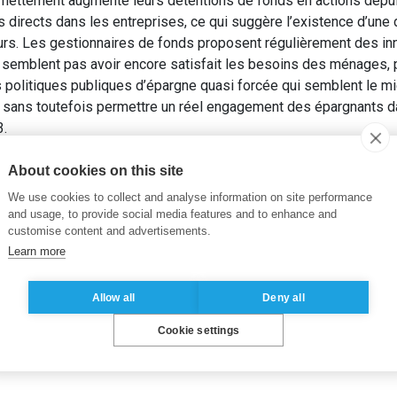
nettement augmenté leurs détentions de fonds en actions depuis
s directs dans les entreprises, ce qui suggère l’existence d’u
rs. Les gestionnaires de fonds proposent régulièrement des inn
 semblent pas avoir encore satisfait les besoins des ménages, p
s politiques publiques d’épargne quasi forcée qui semblent le m
, sans toutefois permettre un réel engagement des épargnants da
3.
onheur dans le fonds ?
Revue d’Économie Financière
, 158(2), pp.
About cookies on this site
vestor engagement
,
Financial innovation
We use cookies to collect and analyse information on site performance
and usage, to provide social media features and to enhance and
customise content and advertisements.
Learn more
Allow all
Deny all
Cookie settings