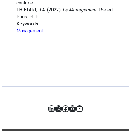
contrôle.
THIETART, R.A. (2022).
Le Management
. 15e ed.
Paris: PUF.
Keywords
Management
LinkedIn
X
Facebook
Instagram
YouTube