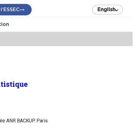
 l’ESSEC
English
tion
tistique
rnée ANR BACKUP. Paris.