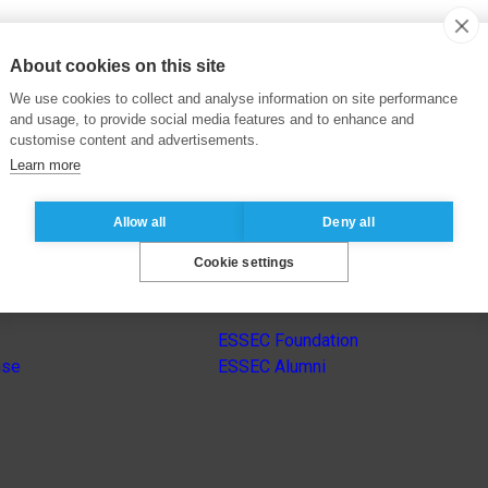
About cookies on this site
We use cookies to collect and analyse information on site performance
and usage, to provide social media features and to enhance and
customise content and advertisements.
Learn more
Allow all
Deny all
Cookie settings
s
Other group’s websites
ESSEC Foundation
nse
ESSEC Alumni