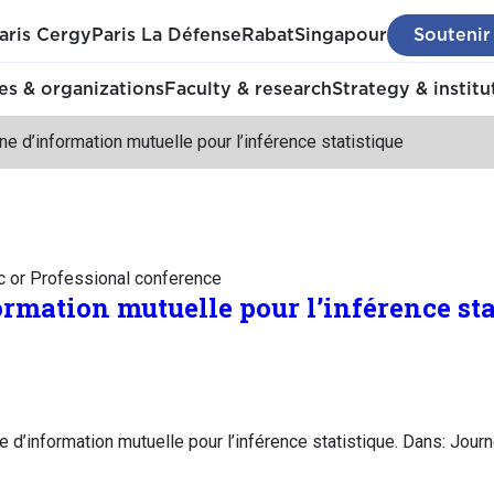
aris Cergy
Paris La Défense
Rabat
Singapour
Soutenir
s & organizations
Faculty & research
Strategy & institu
e d’information mutuelle pour l’inférence statistique
c or Professional conference
rmation mutuelle pour l’inférence sta
e d’information mutuelle pour l’inférence statistique. Dans: Jou