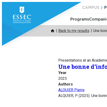
Skip
CAMPUS
P
to
content
Programs
Companie
Back to my results
Une bonn
Presentations at an Academi
Une bonne d’info
Year
2025
Authors
ALQUIER Pierre
ALQUIER, P. (2025). Une bonn