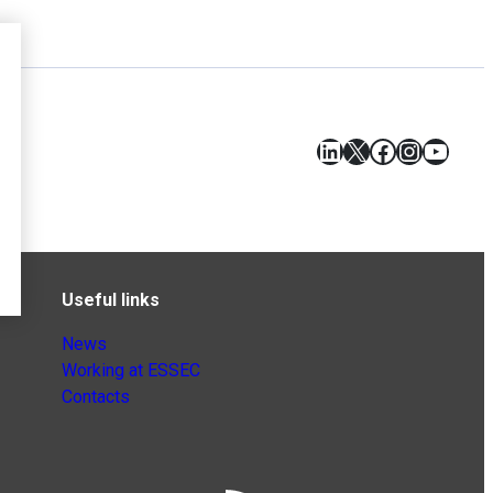
LinkedIn
X
Facebook
Instagr
YouT
Useful links
News
Working at ESSEC
Contacts