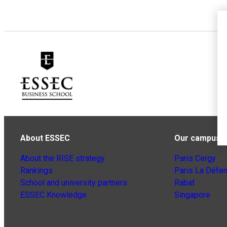
About ESSEC
Our campuse
About the RISE strategy
Paris Cergy
Rankings
Paris La Défe
School and university partners
Rabat
ESSEC Knowledge
Singapore