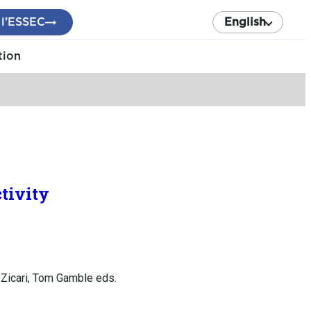
 l’ESSEC
English
tion
tivity
 Zicari, Tom Gamble eds.