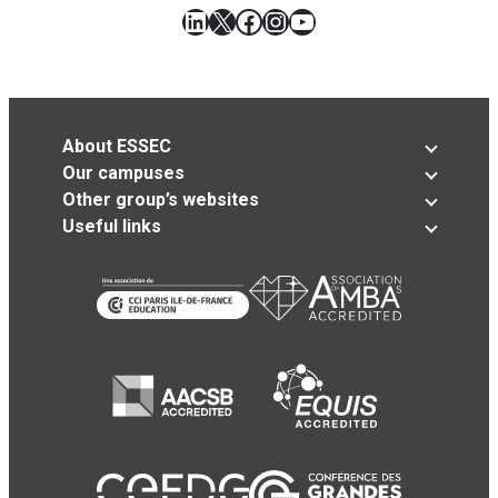
LinkedIn
X
Facebook
Instagram
YouTube
About ESSEC
Our campuses
Other group’s websites
Useful links