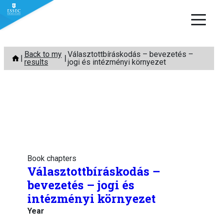
Skip
Back to my
Választottbíráskodás – bevezetés –
to
results
jogi és intézményi környezet
content
Book chapters
Választottbíráskodás –
bevezetés – jogi és
intézményi környezet
Year