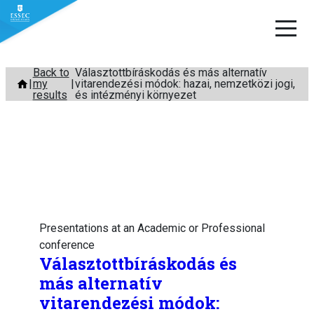
Skip
Back to
Választottbíráskodás és más alternatív
my
vitarendezési módok: hazai, nemzetközi jogi,
to
results
és intézményi környezet
content
Presentations at an Academic or Professional
conference
Választottbíráskodás és
más alternatív
vitarendezési módok: