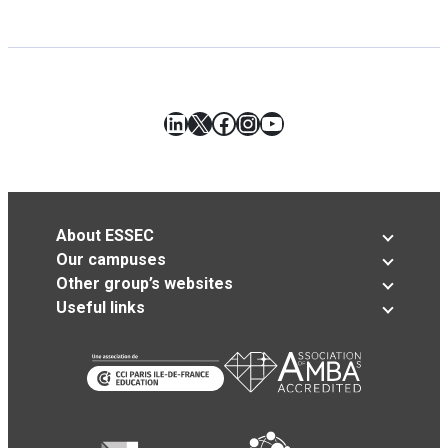
LinkedIn
X
Facebook
Instagram
YouTube
About ESSEC
Our campuses
Other group’s websites
Useful links