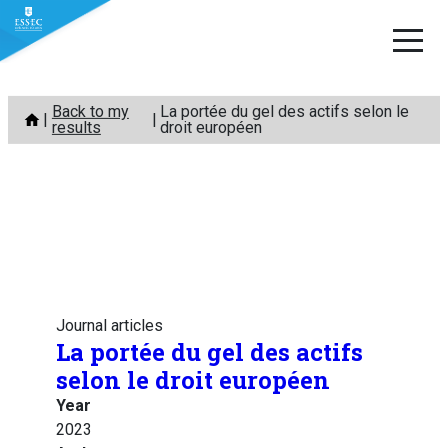
Skip
Back to my
La portée du gel des actifs selon le
to
results
droit européen
content
Journal articles
La portée du gel des actifs
selon le droit européen
Year
2023