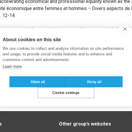
 accelerating economical and professional equality known as the
lité économique entre femmes et hommes – Divers aspects de la 
p. 12-14.
vernance
,
mixité
,
quota
,
loi
,
instances dirigeantes
,
égalité écon
About cookies on this site
We use cookies to collect and analyse information on site performance
and usage, to provide social media features and to enhance and
customise content and advertisements.
Learn more
Allow all
Deny all
Cookie settings
s
Other group’s websites