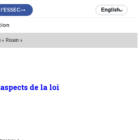
 l’ESSEC
English
tion
« Rixain »
spects de la loi