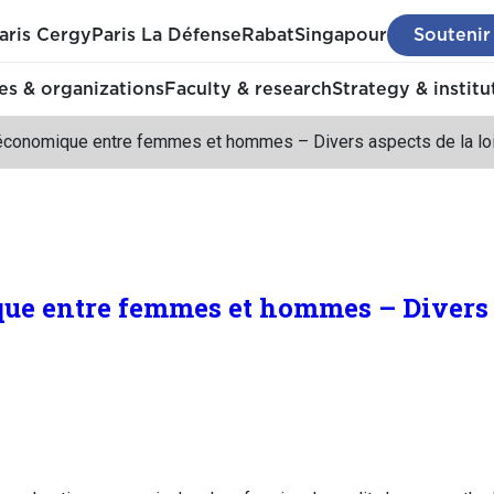
aris Cergy
Paris La Défense
Rabat
Singapour
Soutenir
s & organizations
Faculty & research
Strategy & institu
 économique entre femmes et hommes – Divers aspects de la loi 
ue entre femmes et hommes – Divers a