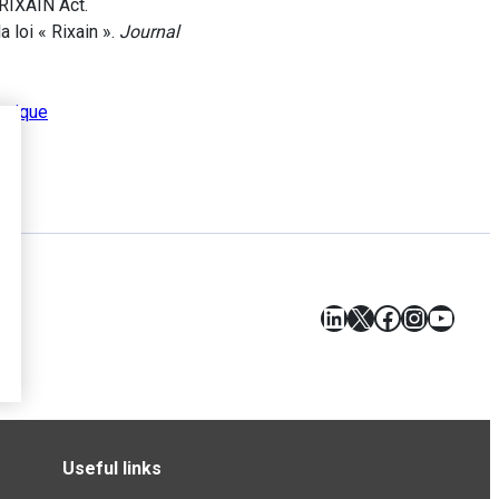
 RIXAIN Act.
loi « Rixain ».
Journal
omique
LinkedIn
X
Facebook
Instagr
YouT
Useful links