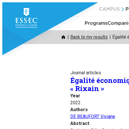
Skip
CAMPUS
P
to
content
Programs
Companie
Back to my results
Égalité
Journal articles
Égalité économiq
« Rixain »
Year
2022
Authors
DE BEAUFORT Viviane
Abstract