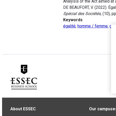
Analysis of the Act aimed at
DE BEAUFORT, V. (2022). Éga
Spécial des Sociétés
, (10), p
Keywords
égalité
,
homme / femme
,
gou
About ESSEC
Our campuse