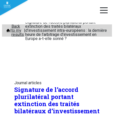
Signature de l’accord plurilatéral portant
Skip
Back
extinction des traités bilatéraux
to my
d’investissement intra-européens : la dernière
to
results
heure de l’arbitrage d’investissement en
content
Europe a-t-elle sonné ?
Journal articles
Signature de l’accord
plurilatéral portant
extinction des traités
bilatéraux d’investissement