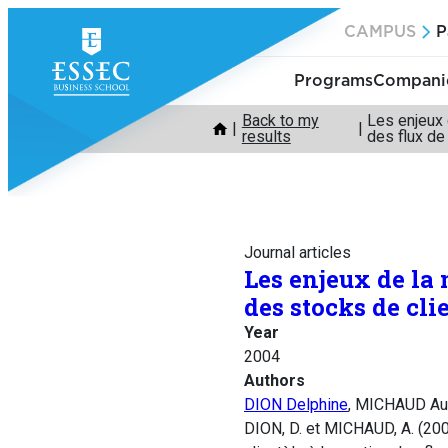
Skip
CAMPUS
P
to
content
Programs
Companie
Back to my
Les enjeux 
results
des flux de
Journal articles
Les enjeux de la
des stocks de cli
Year
2004
Authors
DION Delphine
, MICHAUD Aur
DION, D. et MICHAUD, A. (200