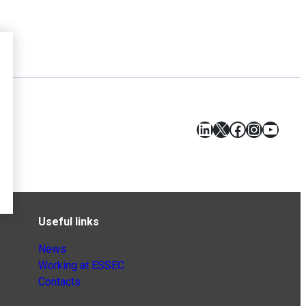
LinkedIn
X
Facebook
Instagr
YouT
Useful links
News
Working at ESSEC
Contacts