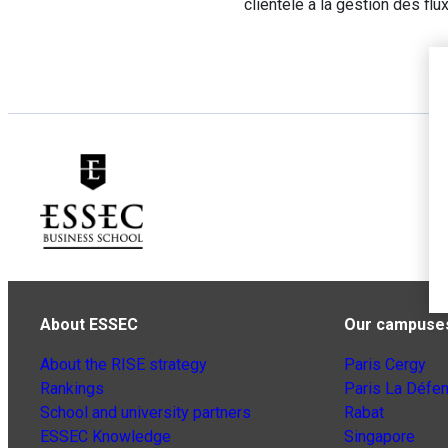
clientèle à la gestion des flu
About ESSEC
Our campuse
About the RISE strategy
Paris Cergy
Rankings
Paris La Défe
School and university partners
Rabat
ESSEC Knowledge
Singapore