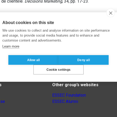
x de clientèle.
Décisions Marketing
, 34, pp. 17-23.
About cookies on this site
We use cookies to collect and analyse information on site performance
and usage, to provide social media features and to enhance and
customise content and advertisements.
Learn more
Allow all
Deny all
Cookie settings
s
Other group’s websites
ESSEC Foundation
nse
ESSEC Alumni