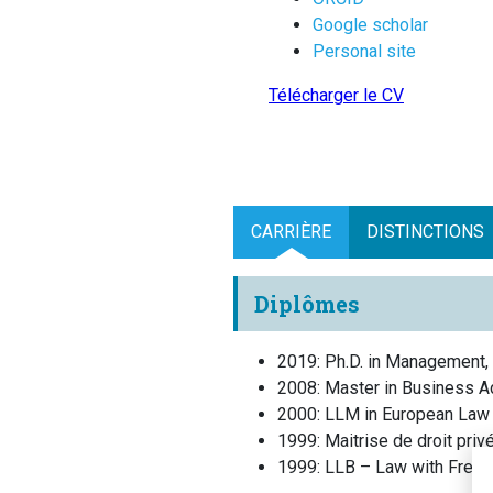
Google scholar
Personal site
Télécharger le CV
CARRIÈRE
DISTINCTIONS
Diplômes
2019
:
Ph.D. in Management, 
2008
:
Master in Business Adm
2000
:
LLM in European Law (
1999
:
Maitrise de droit privé
1999
:
LLB – Law with Frenc