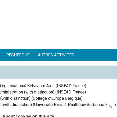
RECHERCHE
AUTRES ACTIVITÉS
Organisational Behaviour Area
(
INSEAD
France
)
inistration (with distinction)
(
INSEAD
France
)
with distinction)
(
Collège d’Europe
Belgique
)
 (with distinction)
(
Université Paris 1 Panthéon-Sorbonne
Franc
h law (upper second class honors)
(
King’s College University
Ro
About cookies on this site