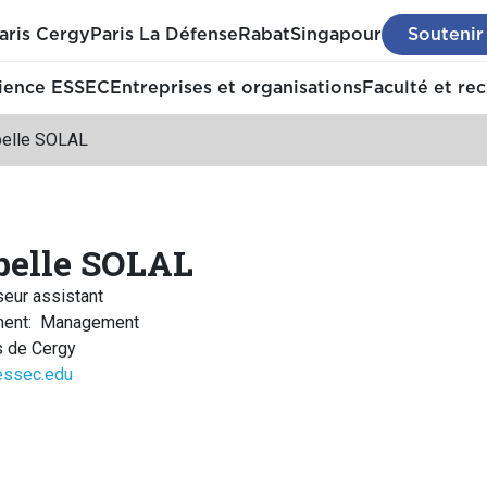
aris Cergy
Paris La Défense
Rabat
Singapour
Soutenir
ience ESSEC
Entreprises et organisations
Faculté et re
belle SOLAL
belle SOLAL
eur assistant
ment
:
Management
 de Cergy
essec.edu