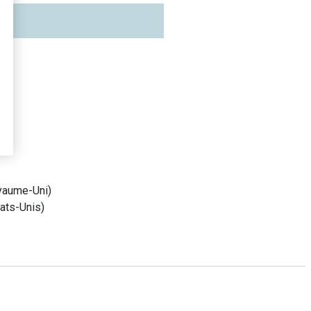
yaume-Uni
)
tats-Unis
)