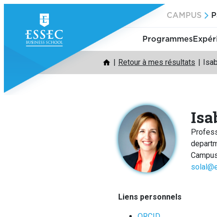
Aller
CAMPUS
P
au
contenu
Programmes
Expér
Retour à mes résultats
Isa
Isa
Profess
depart
Campus
solal@
Liens personnels
ORCID