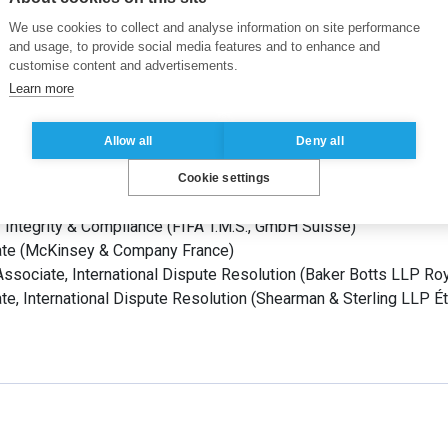
We use cookies to collect and analyse information on site performance
and usage, to provide social media features and to enhance and
customise content and advertisements.
ales
Learn more
esseur assistant
(
ESSEC Business School
France
)
Allow all
Deny all
ctorant
(
INSEAD
France
)
Cookie settings
 Integrity & Compliance
(
FIFA T.M.S., GmbH
Suisse
)
ate
(
McKinsey & Company
France
)
Associate, International Dispute Resolution
(
Baker Botts LLP
Ro
te, International Dispute Resolution
(
Shearman & Sterling LLP
É