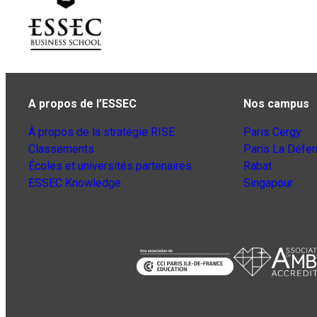
A propos de l’ESSEC
Nos campus
À propos de la stratégie RISE
Paris Cergy
Classements
Paris La Défe
Écoles et universités partenaires
Rabat
ESSEC Knowledge
Singapour