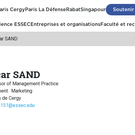
aris Cergy
Paris La Défense
Rabat
Singapour
Soutenir
ience ESSEC
Entreprises et organisations
Faculté et re
ar SAND
car SAND
sor of Management Practice
ment
:
Marketing
 de Cergy
151@essec.edu