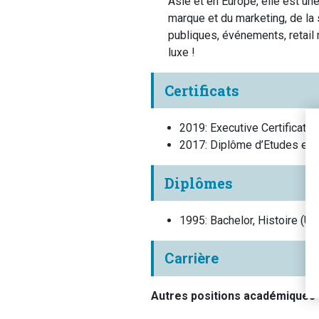
Asie et en Europe, elle est un
marque et du marketing, de la s
publiques, événements, retail m
luxe !
Certificats
2019
:
Executive Certificat
2017
:
Diplôme d’Etudes en 
Diplômes
1995
:
Bachelor, Histoire
(
Un
Carrière
Autres positions académiques