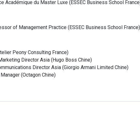
ice Académique du Master Luxe
(
ESSEC Business School
France
essor of Management Practice
(
ESSEC Business School
France
)
Atelier Peony Consulting
France
)
Marketing Director Asia
(
Hugo Boss
Chine
)
mmunications Director Asia
(
Giorgio Armani Limited
Chine
)
l Manager
(
Octagon
Chine
)