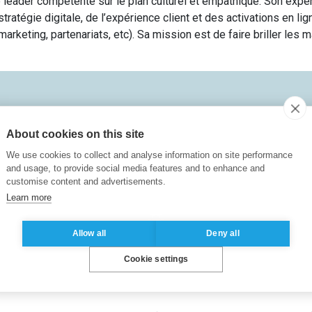
e leader compétente sur le plan culturel et empathique. Son expe
tratégie digitale, de l’expérience client et des activations en lign
arketing, partenariats, etc). Sa mission est de faire briller les 
e of Management Consulting
(
Grenoble École de Management
Fra
About cookies on this site
Langue Française Niveau B1
(
Cilfa Centre International de Lang
We use cookies to collect and analyse information on site performance
and usage, to provide social media features and to enhance and
customise content and advertisements.
Learn more
iversité chinoise de Hong Kong
Chine
)
Allow all
Deny all
Cookie settings