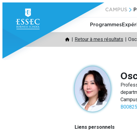
Aller
CAMPUS
P
au
contenu
Programmes
Expér
Retour à mes résultats
Osc
Os
Profes
depart
Campus
B00825
Liens personnels