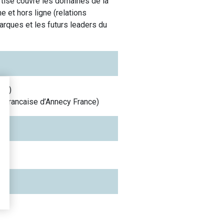
rtise couvre les domaines de la
e et hors ligne (relations
marques et les futurs leaders du
nce
)
ue Francaise d’Annecy
France
)