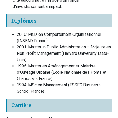
Cité aujourd'hui, ainsi que d'un fonds
d'investissement à impact.
Diplômes
2010
:
Ph.D. en Comportement Organisationnel
(
INSEAD
France
)
2001
:
Master in Public Administration – Majeure en
Non Profit Management
(
Harvard University
États-
Unis
)
1996
:
Master en Aménagement et Maitrise
d’Ouvrage Urbaine
(
École Nationale des Ponts et
Chaussées
France
)
1994
:
MSc en Management
(
ESSEC Business
School
France
)
Carrière